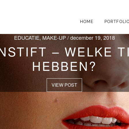
HOME
PORTFOLI
MBOLIEK, Symboliek / maart 21, 2019
 MAKE-UP, Verzorging / februari 21, 2019
EDUCATIE, Uncategorized / oktober 29, 2019
EDUCATIE, MAKE-UP / december 19, 2018
FAVORIETEN, MAKE-UP / juli 30, 2019
WASTEN SCHOONM
RODE LIPPENSTIFT
NSTIFT – WELKE T
 MAKE-UP PRODUCT
RECTIE / COLOR 
HEBBEN?
MAKEUP
FAR
VIEW POST
VIEW POST
VIEW POST
VIEW POST
VIEW POST