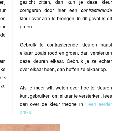
rij
gezicht zitten, dan kun je deze kleur
eur
corrigeren door hier een
contrasterende
een
kleur over aan te brengen. In dit geval is dit
oor
groen.
 de
Gebruik je contrasterende kleuren naast
elkaar, zoals rood en groen, dan versterken
ir,
deze kleuren elkaar. Gebruik je ze echter
lke
over elkaar heen, dan heffen ze elkaar op.
 ik
eze
Als je meer wilt weten over hoe je kleuren
kunt gebruiken om elkaar te versterken, lees
dan over de kleur theorie in
een eerder
artikel.