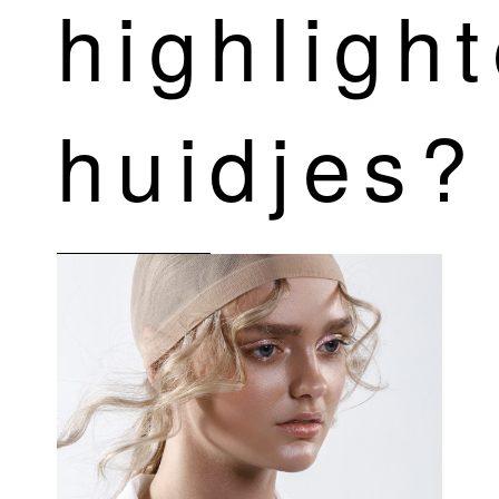
highligh
huidjes?