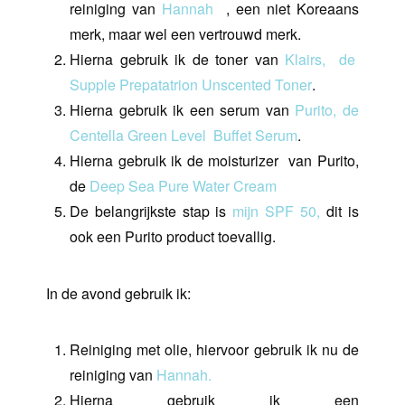
reiniging van
Hannah
, een niet Koreaans
merk, maar wel een vertrouwd merk.
Hierna gebruik ik de toner van
Klairs,
de
Supple Prepatatrion Unscented Toner
.
Hierna gebruik ik een serum van
Purito, de
Centella Green Level
Buffet Serum
.
Hierna gebruik ik de moisturizer van Purito,
de
Deep Sea Pure Water Cream
De belangrijkste stap is
mijn SPF 50,
dit is
ook een Purito product toevallig.
In de avond gebruik ik:
Reiniging met olie, hiervoor gebruik ik nu de
reiniging van
Hannah.
Hierna gebruik ik een