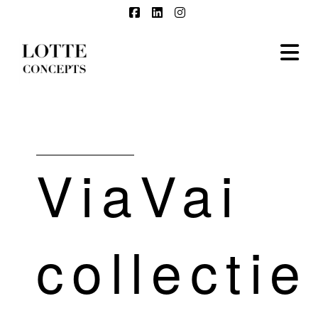
Facebook
LinkedIn
Instagram
N
ViaVai
collectie