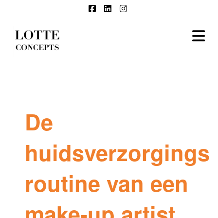
Facebook
LinkedIn
Instagram
N
De
huidsverzorgings
routine van een
make-up artist